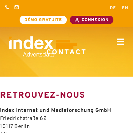
Passer
+33
contact@advertsdata.com
DE
EN
au
972681060
DÉMO
CONNEXIO
+49 30
contenu
GRATUITE
39088405
CONTACT
RETROUVEZ-NOUS
index Internet und Mediaforschung GmbH
Friedrichstraße 62
10117 Berlin