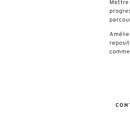
Mettre 
progre
parcour
Amélie 
reposit
commer
CON