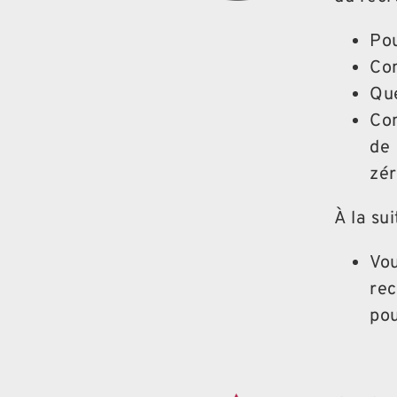
Pou
Com
Que
Com
de
zér
À la su
Vou
rec
pou