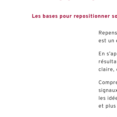
Les bases pour repositionner so
Repens
est un 
En s’ap
résulta
claire,
Compre
signau
les idé
et plus