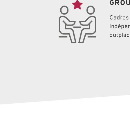
GROU
Cadres 
indépen
outplac