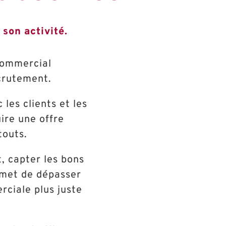
son activité.
 commercial
ecrutement.
les clients et les
uire une offre
touts.
, capter les bons
rmet de dépasser
rciale plus juste