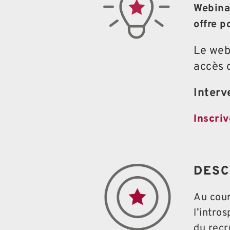
Webinai
offre p
Le webi
accès 
Interv
Inscri
DESC
Au cour
l’intro
du recr