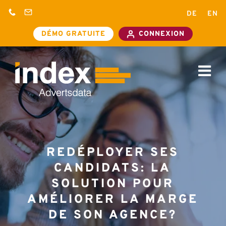
Passer
+33
contact@advertsdata.com
DE
EN
au
972681060
DÉMO
CONNEXIO
+49 30
contenu
GRATUITE
39088405
REDÉPLOYER SES
CANDIDATS: LA
SOLUTION POUR
AMÉLIORER LA MARGE
DE SON AGENCE?